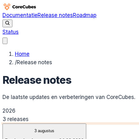
Documentatie
Release notes
Roadmap
Status
Home
/
Release notes
Release notes
De laatste updates en verbeteringen van CoreCubes.
2026
3
release
s
3 augustus