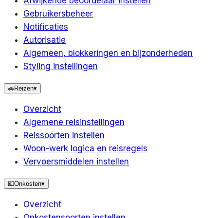
Afwijkende beoordelaar instellen
Gebruikersbeheer
Notificaties
Autorisatie
Algemeen, blokkeringen en bijzonderheden
Styling instellingen
🚗
Reizen
▾
Overzicht
Algemene reisinstellingen
Reissoorten instellen
Woon-werk logica en reisregels
Vervoersmiddelen instellen
💶
Onkosten
▾
Overzicht
Onkostensoorten instellen