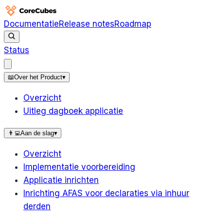
Documentatie
Release notes
Roadmap
Status
📖
Over het Product
▾
Overzicht
Uitleg dagboek applicatie
👨‍💻
Aan de slag
▾
Overzicht
Implementatie voorbereiding
Applicatie inrichten
Inrichting AFAS voor declaraties via inhuur
derden