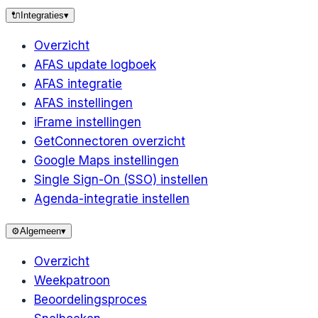
🔌
Integraties
▾
Overzicht
AFAS update logboek
AFAS integratie
AFAS instellingen
iFrame instellingen
GetConnectoren overzicht
Google Maps instellingen
Single Sign-On (SSO) instellen
Agenda-integratie instellen
⚙️
Algemeen
▾
Overzicht
Weekpatroon
Beoordelingsproces