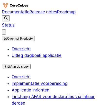
Documentatie
Release notes
Roadmap
Status
📖
Over het Product
▾
Overzicht
Uitleg dagboek applicatie
👨‍💻
Aan de slag
▾
Overzicht
Implementatie voorbereiding
Applicatie inrichten
Inrichting AFAS voor declaraties via inhuur
derden