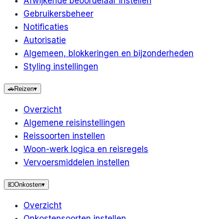
Afwijkende beoordelaar instellen
Gebruikersbeheer
Notificaties
Autorisatie
Algemeen, blokkeringen en bijzonderheden
Styling instellingen
🚗
Reizen
▾
Overzicht
Algemene reisinstellingen
Reissoorten instellen
Woon-werk logica en reisregels
Vervoersmiddelen instellen
💶
Onkosten
▾
Overzicht
Onkostensoorten instellen