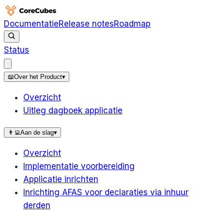
Documentatie
Release notes
Roadmap
Status
📖
Over het Product
▾
Overzicht
Uitleg dagboek applicatie
👨‍💻
Aan de slag
▾
Overzicht
Implementatie voorbereiding
Applicatie inrichten
Inrichting AFAS voor declaraties via inhuur
derden