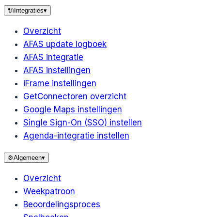
🔌
Integraties
▾
Overzicht
AFAS update logboek
AFAS integratie
AFAS instellingen
iFrame instellingen
GetConnectoren overzicht
Google Maps instellingen
Single Sign-On (SSO) instellen
Agenda-integratie instellen
⚙️
Algemeen
▾
Overzicht
Weekpatroon
Beoordelingsproces