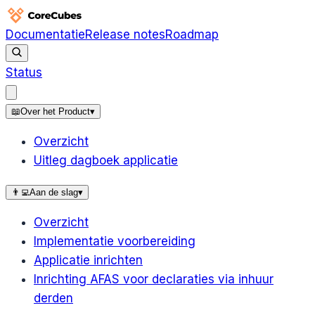
Documentatie
Release notes
Roadmap
Status
📖
Over het Product
▾
Overzicht
Uitleg dagboek applicatie
👨‍💻
Aan de slag
▾
Overzicht
Implementatie voorbereiding
Applicatie inrichten
Inrichting AFAS voor declaraties via inhuur
derden