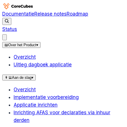
Documentatie
Release notes
Roadmap
Status
📖
Over het Product
▾
Overzicht
Uitleg dagboek applicatie
👨‍💻
Aan de slag
▾
Overzicht
Implementatie voorbereiding
Applicatie inrichten
Inrichting AFAS voor declaraties via inhuur
derden