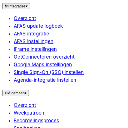
🔌
Integraties
▾
Overzicht
AFAS update logboek
AFAS integratie
AFAS instellingen
iFrame instellingen
GetConnectoren overzicht
Google Maps instellingen
Single Sign-On (SSO) instellen
Agenda-integratie instellen
⚙️
Algemeen
▾
Overzicht
Weekpatroon
Beoordelingsproces